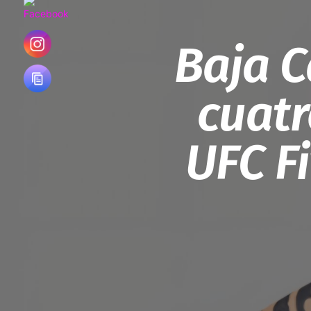
Baja C
cuatr
UFC F