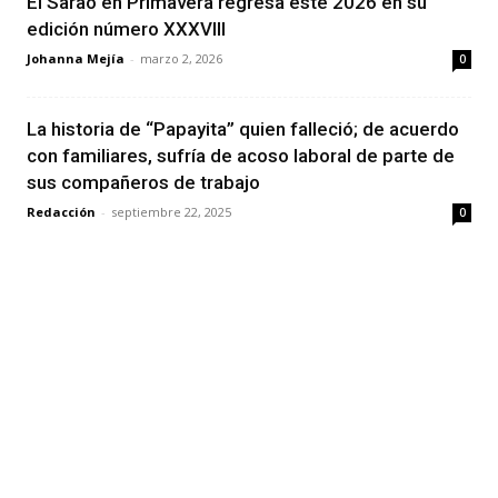
El Sarao en Primavera regresa este 2026 en su
edición número XXXVIII
Johanna Mejía
-
marzo 2, 2026
0
La historia de “Papayita” quien falleció; de acuerdo
con familiares, sufría de acoso laboral de parte de
sus compañeros de trabajo
Redacción
-
septiembre 22, 2025
0