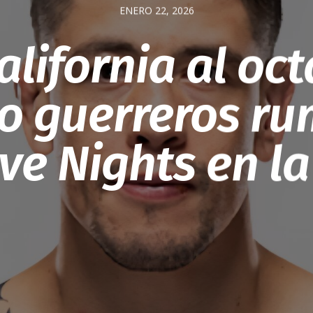
ENERO 22, 2026
alifornia al oc
o guerreros r
ive Nights en l