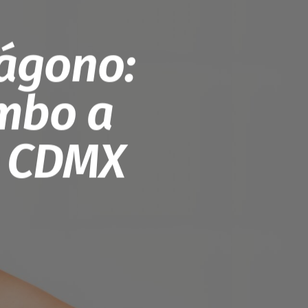
tágono:
umbo a
a CDMX