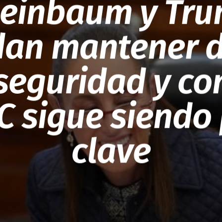
einbaum y Tr
dan mantener d
seguridad y co
C sigue siendo 
clave