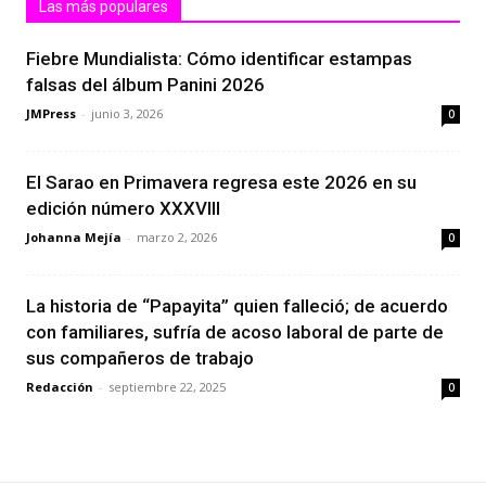
Las más populares
Fiebre Mundialista: Cómo identificar estampas
falsas del álbum Panini 2026
JMPress
-
junio 3, 2026
0
El Sarao en Primavera regresa este 2026 en su
edición número XXXVIII
Johanna Mejía
-
marzo 2, 2026
0
La historia de “Papayita” quien falleció; de acuerdo
con familiares, sufría de acoso laboral de parte de
sus compañeros de trabajo
Redacción
-
septiembre 22, 2025
0