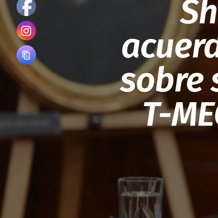
Sh
acuer
sobre 
T-ME