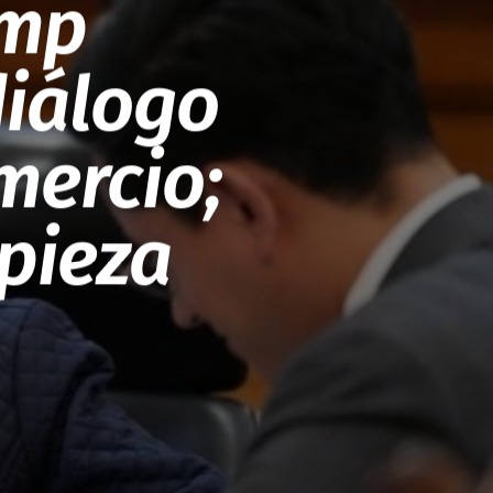
ump
iálogo
mercio;
pieza