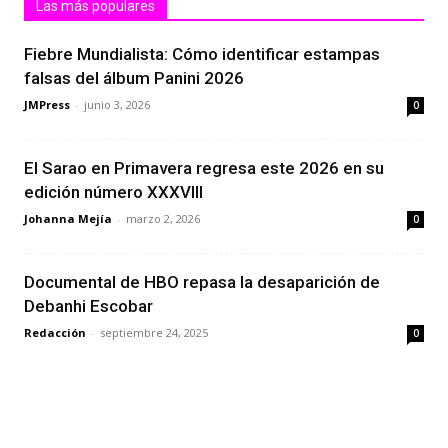
Las más populares
Fiebre Mundialista: Cómo identificar estampas
falsas del álbum Panini 2026
JMPress
-
junio 3, 2026
0
El Sarao en Primavera regresa este 2026 en su
edición número XXXVIII
Johanna Mejía
-
marzo 2, 2026
0
Documental de HBO repasa la desaparición de
Debanhi Escobar
Redacción
-
septiembre 24, 2025
0