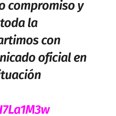
ro compromiso y
toda la
rtimos con
icado oficial en
ituación
jH7La1M3w