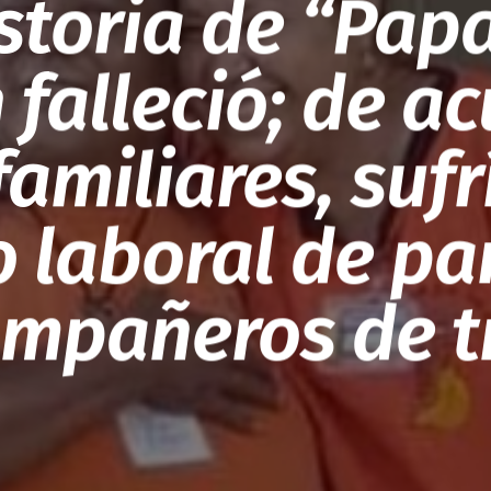
storia de “Pap
 falleció; de a
familiares, sufr
 laboral de pa
ompañeros de t