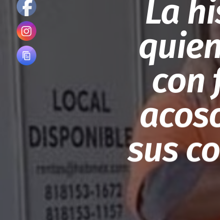
La hi
quien
con 
acoso
sus c