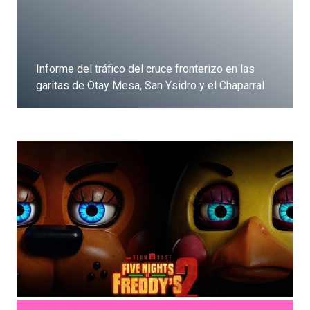
Informe del tráfico del cruce fronterizo en las
garitas de Otay Mesa, San Ysidro y el Chaparral
Dale clic