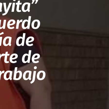
ayita”
cuerdo
ía de
rte de
rabajo