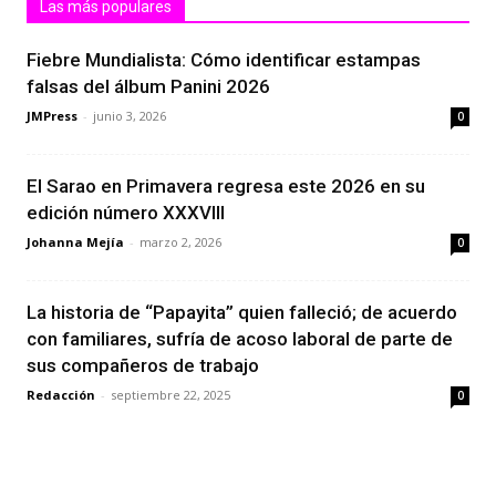
Las más populares
Fiebre Mundialista: Cómo identificar estampas
falsas del álbum Panini 2026
JMPress
-
junio 3, 2026
0
El Sarao en Primavera regresa este 2026 en su
edición número XXXVIII
Johanna Mejía
-
marzo 2, 2026
0
La historia de “Papayita” quien falleció; de acuerdo
con familiares, sufría de acoso laboral de parte de
sus compañeros de trabajo
Redacción
-
septiembre 22, 2025
0