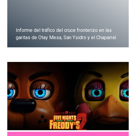
Informe del tráfico del cruce fronterizo en las
garitas de Otay Mesa, San Ysidro y el Chaparral
Dale clic