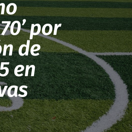
no
70’ por
ón de
5 en
vas