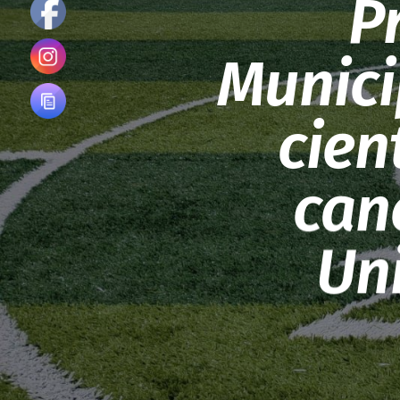
P
Munici
cien
can
Un