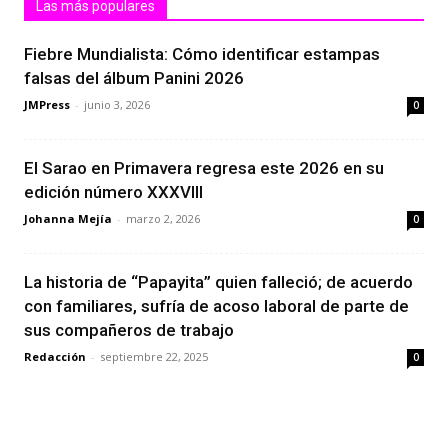
Las más populares
Fiebre Mundialista: Cómo identificar estampas
falsas del álbum Panini 2026
JMPress
-
junio 3, 2026
0
El Sarao en Primavera regresa este 2026 en su
edición número XXXVIII
Johanna Mejía
-
marzo 2, 2026
0
La historia de “Papayita” quien falleció; de acuerdo
con familiares, sufría de acoso laboral de parte de
sus compañeros de trabajo
Redacción
-
septiembre 22, 2025
0