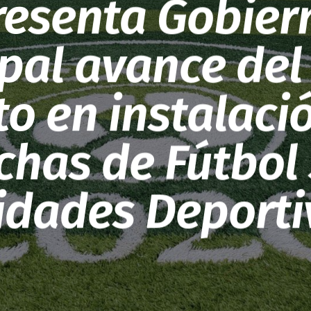
resenta Gobier
pal avance del 
to en instalaci
chas de Fútbol 
idades Deporti