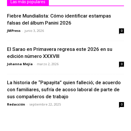
Las más populares
Fiebre Mundialista: Cómo identificar estampas
falsas del álbum Panini 2026
JMPress
-
junio 3, 2026
0
El Sarao en Primavera regresa este 2026 en su
edición número XXXVIII
Johanna Mejía
-
marzo 2, 2026
0
La historia de “Papayita” quien falleció; de acuerdo
con familiares, sufría de acoso laboral de parte de
sus compañeros de trabajo
Redacción
-
septiembre 22, 2025
0