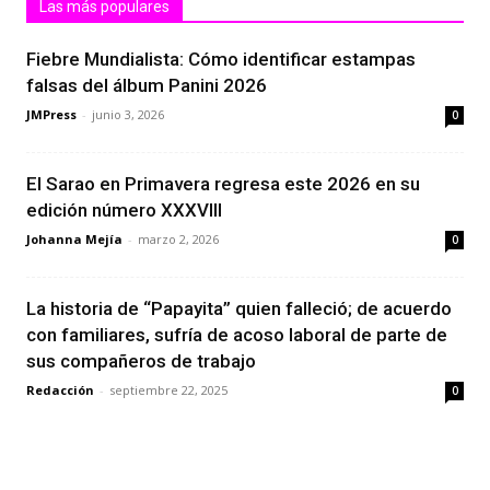
Las más populares
Fiebre Mundialista: Cómo identificar estampas
falsas del álbum Panini 2026
JMPress
-
junio 3, 2026
0
El Sarao en Primavera regresa este 2026 en su
edición número XXXVIII
Johanna Mejía
-
marzo 2, 2026
0
La historia de “Papayita” quien falleció; de acuerdo
con familiares, sufría de acoso laboral de parte de
sus compañeros de trabajo
Redacción
-
septiembre 22, 2025
0