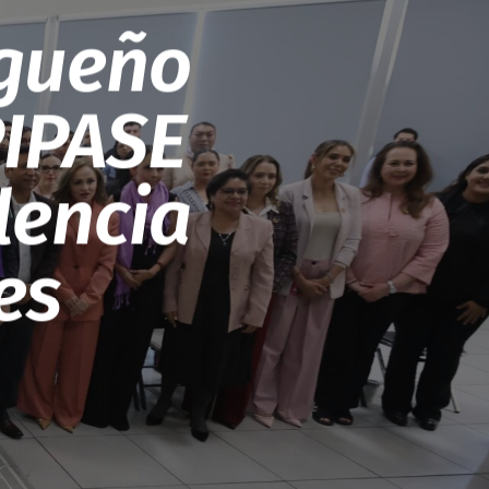
rgueño
PIPASE
lencia
es