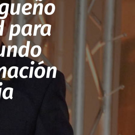
rgueño
d para
gundo
mación
ia