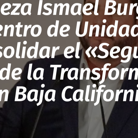
eza Ismael Bu
ntro de Unida
olidar el «Se
 de la Transfor
n Baja Californ