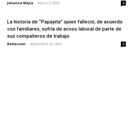
Johanna Mejía
-
marzo 2, 2026
0
La historia de “Papayita” quien falleció; de acuerdo
con familiares, sufría de acoso laboral de parte de
sus compañeros de trabajo
Redacción
-
septiembre 22, 2025
0