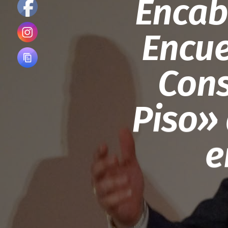
Encab
Encue
Cons
Piso»
e