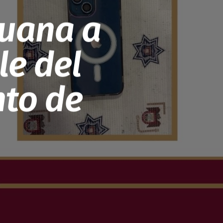
juana a
le del
nto de