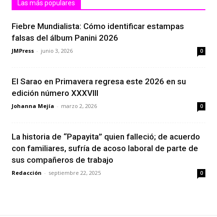
Las más populares
Fiebre Mundialista: Cómo identificar estampas
falsas del álbum Panini 2026
JMPress
-
junio 3, 2026
0
El Sarao en Primavera regresa este 2026 en su
edición número XXXVIII
Johanna Mejía
-
marzo 2, 2026
0
La historia de “Papayita” quien falleció; de acuerdo
con familiares, sufría de acoso laboral de parte de
sus compañeros de trabajo
Redacción
-
septiembre 22, 2025
0