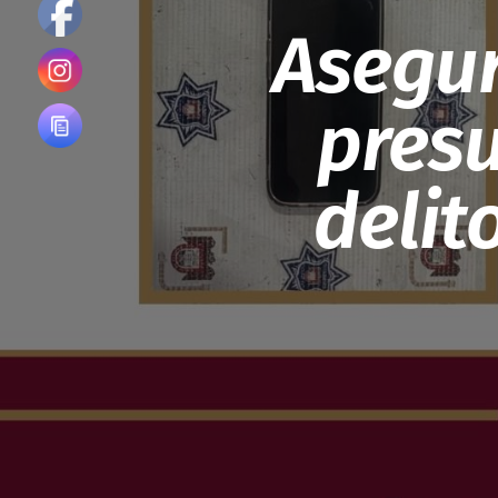
Asegur
presu
delit