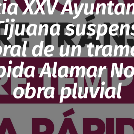
ia XXV Ayunta
Tijuana suspen
ral de un tramo
pida Alamar No
obra pluvial