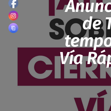
Anunc
de 
tempo
Vía Rá