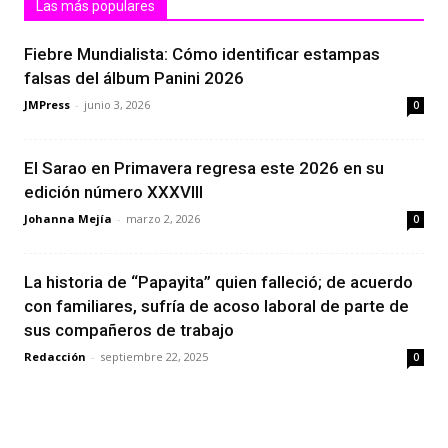
Las más populares
Fiebre Mundialista: Cómo identificar estampas
falsas del álbum Panini 2026
JMPress
-
junio 3, 2026
0
El Sarao en Primavera regresa este 2026 en su
edición número XXXVIII
Johanna Mejía
-
marzo 2, 2026
0
La historia de “Papayita” quien falleció; de acuerdo
con familiares, sufría de acoso laboral de parte de
sus compañeros de trabajo
Redacción
-
septiembre 22, 2025
0