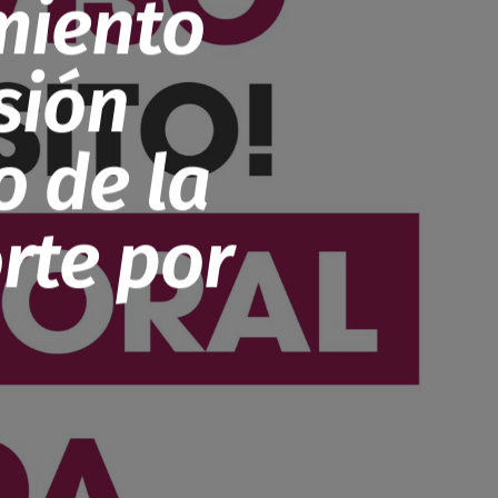
miento
sión
 de la
rte por