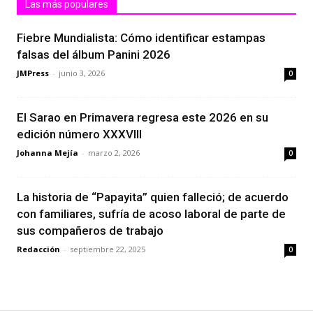
Las más populares
Fiebre Mundialista: Cómo identificar estampas
falsas del álbum Panini 2026
JMPress
-
junio 3, 2026
0
El Sarao en Primavera regresa este 2026 en su
edición número XXXVIII
Johanna Mejía
-
marzo 2, 2026
0
La historia de “Papayita” quien falleció; de acuerdo
con familiares, sufría de acoso laboral de parte de
sus compañeros de trabajo
Redacción
-
septiembre 22, 2025
0