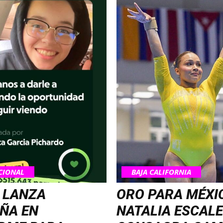
CIONAL
BAJA CALIFORNIA
 LANZA
ORO PARA MÉXI
ÑA EN
NATALIA ESCALE