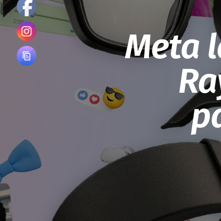
Meta l
Ra
p