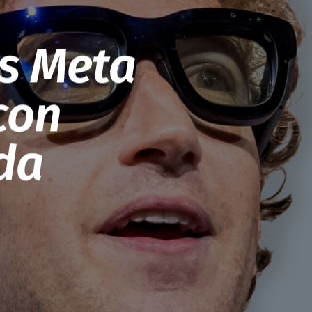
as Meta
con
da