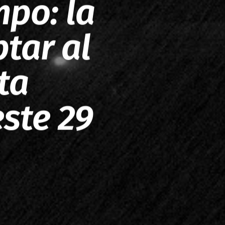
mpo: la
tar al
ta
este 29