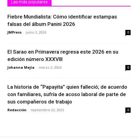
Las más populares
Fiebre Mundialista: Cómo identificar estampas
falsas del álbum Panini 2026
JMPress
-
junio 3, 2026
0
El Sarao en Primavera regresa este 2026 en su
edición número XXXVIII
Johanna Mejía
-
marzo 2, 2026
0
La historia de “Papayita” quien falleció; de acuerdo
con familiares, sufría de acoso laboral de parte de
sus compañeros de trabajo
Redacción
-
septiembre 22, 2025
0