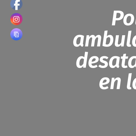
Po
ambula
desata
en 