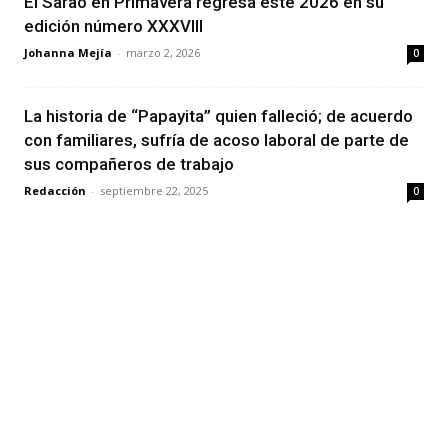
El Sarao en Primavera regresa este 2026 en su
edición número XXXVIII
Johanna Mejía
-
marzo 2, 2026
0
La historia de “Papayita” quien falleció; de acuerdo
con familiares, sufría de acoso laboral de parte de
sus compañeros de trabajo
Redacción
-
septiembre 22, 2025
0