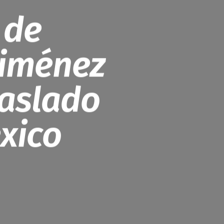
 de
Jiménez
raslado
xico