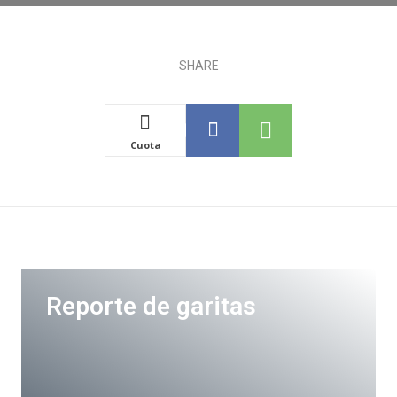
SHARE
Cuota
Reporte de garitas