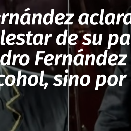
ernández aclara
estar de su p
ndro Fernández 
cohol, sino por 