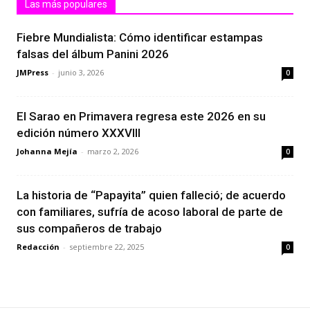
Las más populares
Fiebre Mundialista: Cómo identificar estampas
falsas del álbum Panini 2026
JMPress
-
junio 3, 2026
0
El Sarao en Primavera regresa este 2026 en su
edición número XXXVIII
Johanna Mejía
-
marzo 2, 2026
0
La historia de “Papayita” quien falleció; de acuerdo
con familiares, sufría de acoso laboral de parte de
sus compañeros de trabajo
Redacción
-
septiembre 22, 2025
0