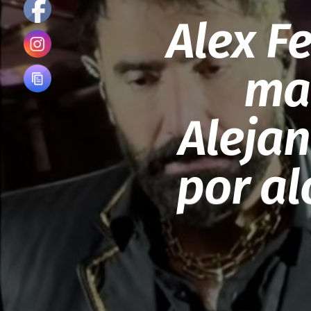
Alex F
mal
Aleja
por al