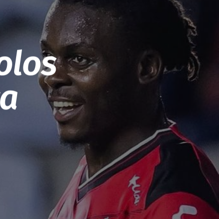
olos
ca