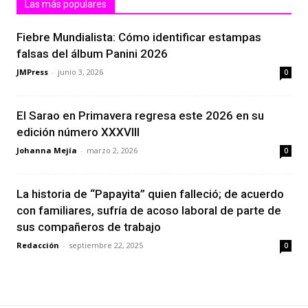
Las más populares
Fiebre Mundialista: Cómo identificar estampas
falsas del álbum Panini 2026
JMPress
-
junio 3, 2026
0
El Sarao en Primavera regresa este 2026 en su
edición número XXXVIII
Johanna Mejía
-
marzo 2, 2026
0
La historia de “Papayita” quien falleció; de acuerdo
con familiares, sufría de acoso laboral de parte de
sus compañeros de trabajo
Redacción
-
septiembre 22, 2025
0