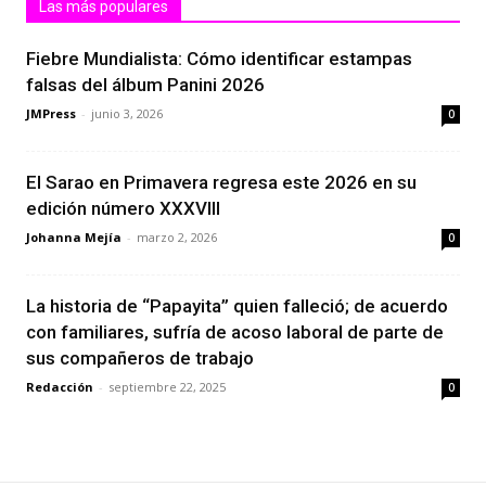
Las más populares
Fiebre Mundialista: Cómo identificar estampas
falsas del álbum Panini 2026
JMPress
-
junio 3, 2026
0
El Sarao en Primavera regresa este 2026 en su
edición número XXXVIII
Johanna Mejía
-
marzo 2, 2026
0
La historia de “Papayita” quien falleció; de acuerdo
con familiares, sufría de acoso laboral de parte de
sus compañeros de trabajo
Redacción
-
septiembre 22, 2025
0