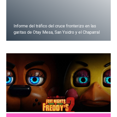
Informe del tráfico del cruce fronterizo en las
garitas de Otay Mesa, San Ysidro y el Chaparral
Dale clic