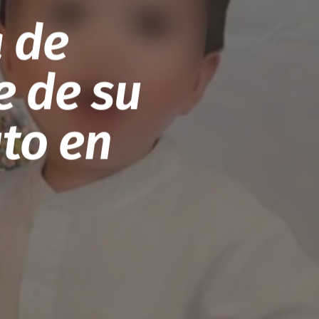
 de
e de su
uto en