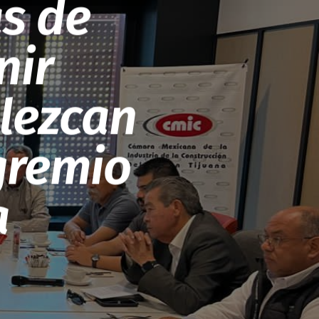
s de
nir
alezcan
 gremio
a