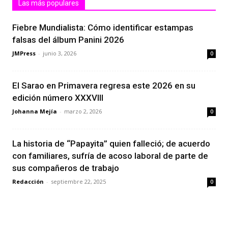
Las más populares
Fiebre Mundialista: Cómo identificar estampas
falsas del álbum Panini 2026
JMPress
-
junio 3, 2026
0
El Sarao en Primavera regresa este 2026 en su
edición número XXXVIII
Johanna Mejía
-
marzo 2, 2026
0
La historia de “Papayita” quien falleció; de acuerdo
con familiares, sufría de acoso laboral de parte de
sus compañeros de trabajo
Redacción
-
septiembre 22, 2025
0