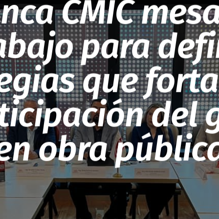
anca CMIC mesa
abajo para defi
egias que fort
ticipación del
en obra públic