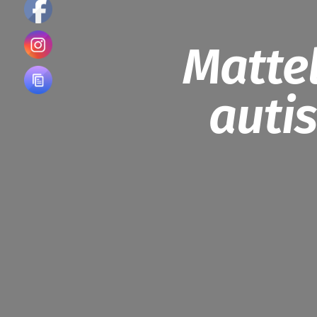
Matte
auti