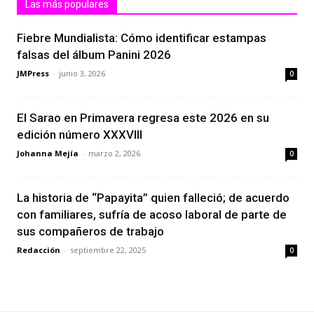
Las más populares
Fiebre Mundialista: Cómo identificar estampas
falsas del álbum Panini 2026
JMPress
-
junio 3, 2026
0
El Sarao en Primavera regresa este 2026 en su
edición número XXXVIII
Johanna Mejía
-
marzo 2, 2026
0
La historia de “Papayita” quien falleció; de acuerdo
con familiares, sufría de acoso laboral de parte de
sus compañeros de trabajo
Redacción
-
septiembre 22, 2025
0