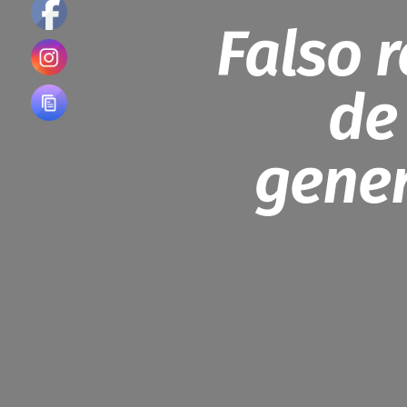
Falso 
de
gener