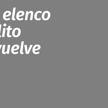
 elenco
ito
vuelve