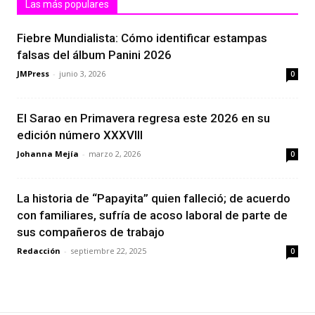
Las más populares
Fiebre Mundialista: Cómo identificar estampas
falsas del álbum Panini 2026
JMPress
-
junio 3, 2026
0
El Sarao en Primavera regresa este 2026 en su
edición número XXXVIII
Johanna Mejía
-
marzo 2, 2026
0
La historia de “Papayita” quien falleció; de acuerdo
con familiares, sufría de acoso laboral de parte de
sus compañeros de trabajo
Redacción
-
septiembre 22, 2025
0